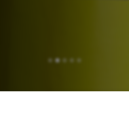
VERKEHRE
DEUTSCHLAND­VERKEHRE
Im Inlandsfernverkehr bieten wir tägliche Abfahrten