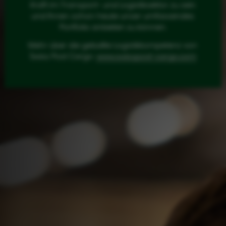
Kraft im Transport- und Logistiksektor zu sein
und Ihnen schon heute unser umfassendes
Portfolio anbieten zu können.
Mehr über die geballte Logistikkompetenz von
Swiss Post Cargo:
www.swisspost-cargo.com