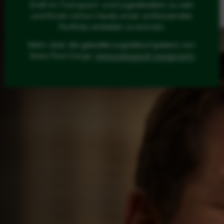
Kraft im Transport- und Logistiksektor zu sein
und Ihnen schon heute unser umfassendes
Portfolio anbieten zu können.
Mehr über die geballte Logistikkompetenz von
Swiss Post Cargo:
www.swisspost-cargo.com